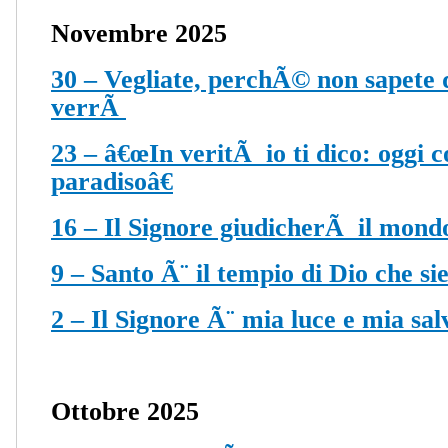
Novembre 2025
30 – Vegliate, perchÃ© non sapete 
verrÃ
23 – â€œIn veritÃ io ti dico: oggi c
paradisoâ€
16 – Il Signore giudicherÃ il mondo
9 – Santo Ã¨ il tempio di Dio che sie
2 – Il Signore Ã¨ mia luce e mia sal
Ottobre 2025