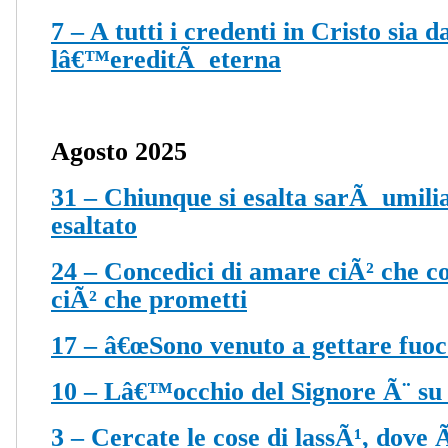
7 – A tutti i credenti in Cristo sia 
lâ€™ereditÃ eterna
Agosto 2025
31 – Chiunque si esalta sarÃ umilia
esaltato
24 – Concedici di amare ciÃ² che c
ciÃ² che prometti
17 – â€œSono venuto a gettare fuoco
10 – Lâ€™occhio del Signore Ã¨ su 
3 – Cercate le cose di lassÃ¹, dove 