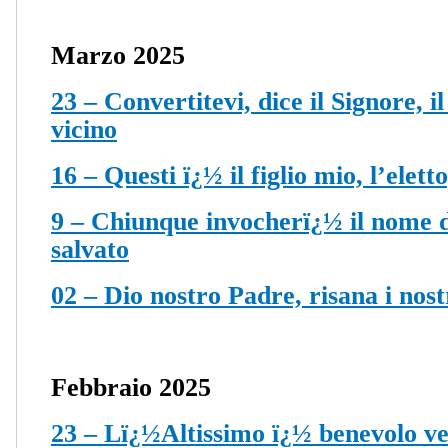
Marzo 2025
23 – Convertitevi, dice il Signore, il
vicino
16 – Questi ï¿½ il figlio mio, l’elett
9 – Chiunque invocherï¿½ il nome d
salvato
02 – Dio nostro Padre, risana i nostr
Febbraio 2025
23 – Lï¿½Altissimo ï¿½ benevolo vers