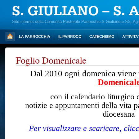
S. GIULIANO – S.
Sito internet della Comunità Pastorale Parrocchie S.Giuliano e SS. Ag
LA PARROCCHIA
IL PARROCO
CATECHISMO
ATTIVITA
Foglio Domenicale
Dal 2010 ogni domenica viene p
Domenical
con il calendario liturgico 
notizie e appuntamenti della vita p
diocesana
Per visualizzare e scaricare, clicc