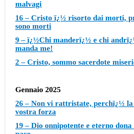
malvagi
16 – Cristo ï¿½ risorto dai morti, p
sono morti
9 – ï¿½Chi manderï¿½ e chi andrï¿
manda me!
2 – Cristo, sommo sacerdote miseri
Gennaio 2025
26 – Non vi rattristate, perchï¿½ la
vostra forza
19 – Dio onnipotente e eterno dona a
pace