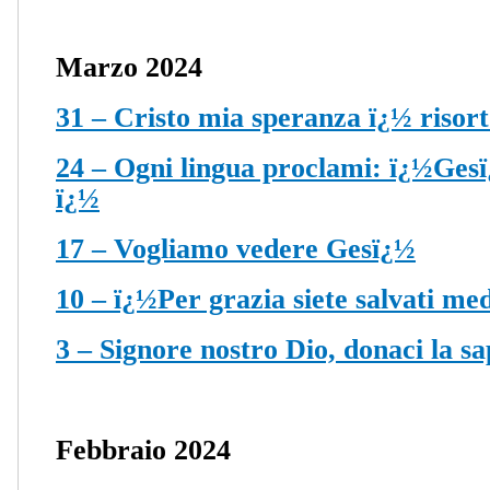
Marzo 2024
31 – Cristo mia speranza ï¿½ risorto
24 – Ogni lingua proclami: ï¿½Gesï
ï¿½
17 – Vogliamo vedere Gesï¿½
10 – ï¿½Per grazia siete salvati me
3 – Signore nostro Dio, donaci la sa
Febbraio 2024