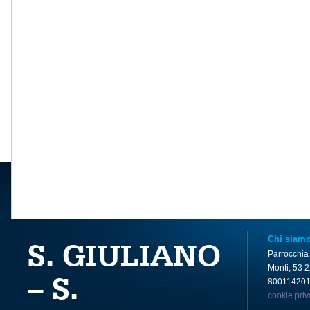
Chi siam
S. GIULIANO
Parrocchia
Monti, 53 
– S.
80011420
cookie pri