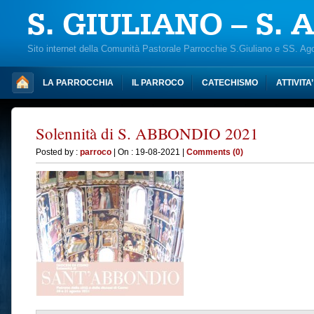
S. GIULIANO – S.
Sito internet della Comunità Pastorale Parrocchie S.Giuliano e SS. Ag
LA PARROCCHIA
IL PARROCO
CATECHISMO
ATTIVITA
Solennità di S. ABBONDIO 2021
Posted by :
parroco
| On : 19-08-2021 |
Comments (0)