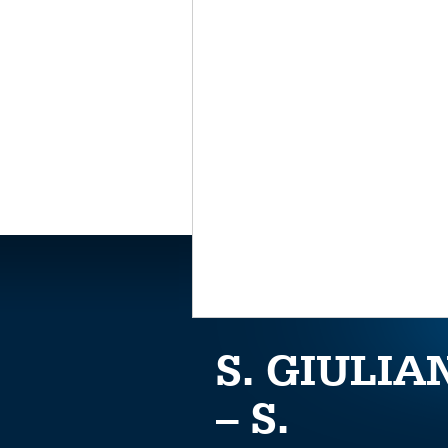
S. GIULIA
– S.