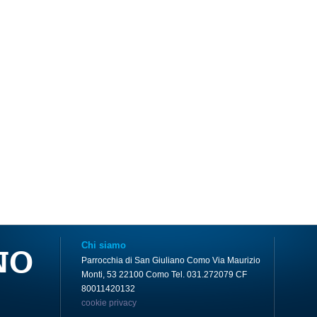
Chi siamo
NO
Parrocchia di San Giuliano Como Via Maurizio
Monti, 53 22100 Como Tel. 031.272079 CF
80011420132
cookie privacy