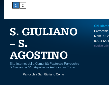
1
2
Chi siam
S. GIULIANO
Parrocchia
Monti, 53 
– S.
80011420
cookie pri
AGOSTINO
Sito internet della Comunità Pastorale Parrocchie
S.Giuliano e SS. Agostino e Antonino in Como
Parrocchia San Giuliano Como