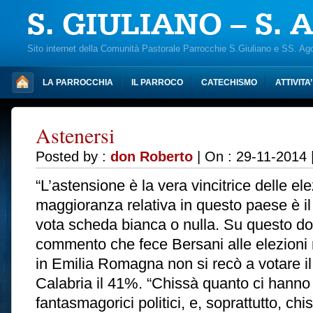
S. GIULIANO – S.
Sito internet della Comunità Pastorale Parrocchie S.Giuliano e SS. Ag
LA PARROCCHIA
IL PARROCO
CATECHISMO
ATTIVITA
Astenersi
Posted by :
don Roberto
| On : 29-11-2014 
“L’astensione è la vera vincitrice delle elezi
maggioranza relativa in questo paese è il p
vota scheda bianca o nulla. Su questo dobbi
commento che fece Bersani alle elezioni 
in Emilia Romagna non si recò a votare il 
Calabria il 41%. “Chissà quanto ci hanno ri
fantasmagorici politici, e, soprattutto, chi