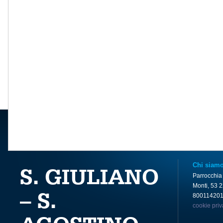
Chi siam
S. GIULIANO
Parrocchia
Monti, 53 
– S.
80011420
cookie pri