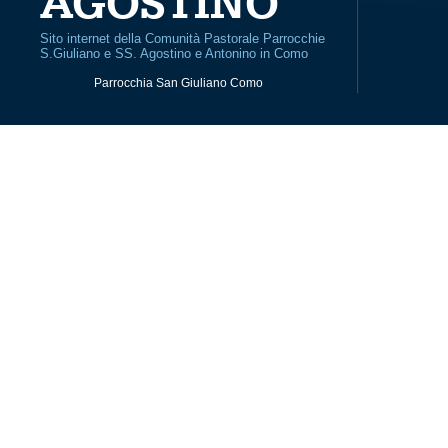
AGOSTINO
Sito internet della Comunità Pastorale Parrocchie
S.Giuliano e SS. Agostino e Antonino in Como
Parrocchia San Giuliano Como