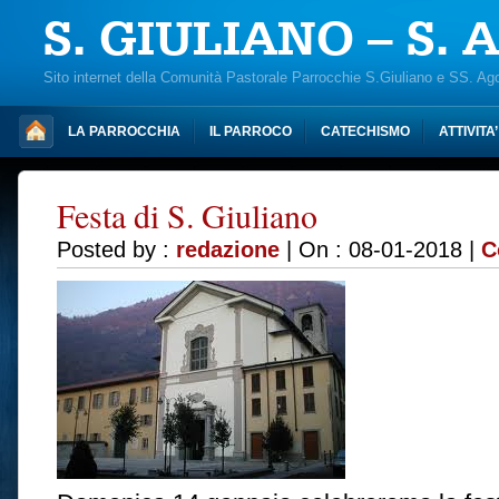
S. GIULIANO – S.
Sito internet della Comunità Pastorale Parrocchie S.Giuliano e SS. Ag
LA PARROCCHIA
IL PARROCO
CATECHISMO
ATTIVITA
Festa di S. Giuliano
Posted by :
redazione
| On : 08-01-2018 |
C