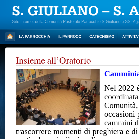
S. GIULIANO – S.
Sito internet della Comunità Pastorale Parrocchie S.Giuliano e SS. Ag
LA PARROCCHIA
IL PARROCO
CATECHISMO
ATTIVITA
Insieme all’Oratorio
Camminia
Nel 2022 è
coordinata
Comunità, 
occasioni 
cammini di
trascorrere momenti di preghiera e di