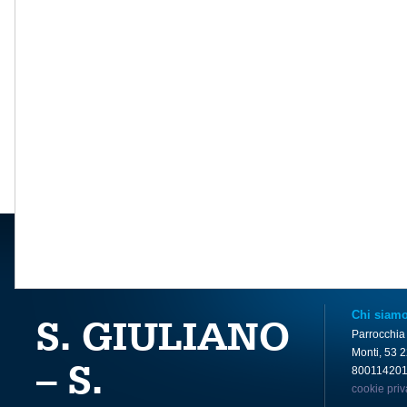
Chi siam
S. GIULIANO
Parrocchia
Monti, 53 
– S.
80011420
cookie pri