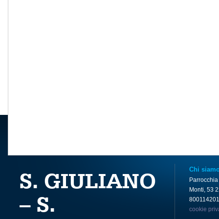
Chi siam
S. GIULIANO
Parrocchia
Monti, 53 
– S.
80011420
cookie pri