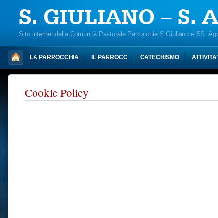
S. GIULIANO – S.
Sito internet della Comunità Pastorale Parrocchie S.Giuliano e SS. Ag
LA PARROCCHIA
IL PARROCO
CATECHISMO
ATTIVITA
Cookie Policy