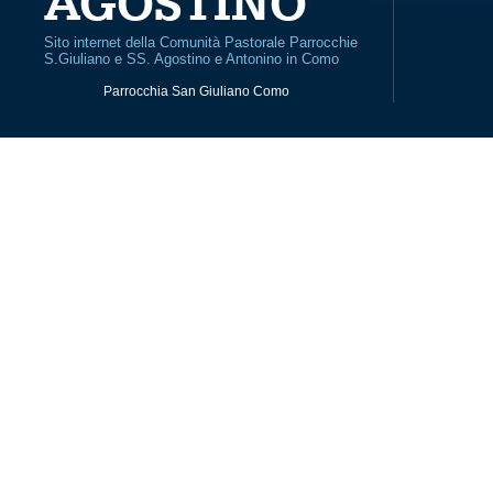
AGOSTINO
Sito internet della Comunità Pastorale Parrocchie
S.Giuliano e SS. Agostino e Antonino in Como
Parrocchia San Giuliano Como