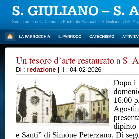
S. GIULIANO – S.
Sito internet della Comunità Pastorale Parrocchie S.Giuliano e SS. Ag
LA PARROCCHIA
IL PARROCO
CATECHISMO
ATTIVITA
Un tesoro d’arte restaurato a S. 
Di :
redazione
| Il : 04-02-2026
Dopo i 
domenic
16.00 pr
Agostino
present
dipint
e Santi” di Simone Peterzano. Di segu