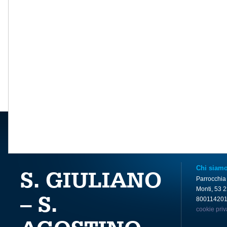
Chi siam
S. GIULIANO
Parrocchia
Monti, 53 
– S.
80011420
cookie pri