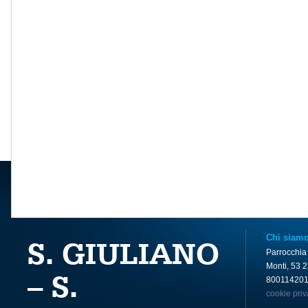
Chi siam
S. GIULIANO
Parrocchia
Monti, 53 
– S.
80011420
cookie pri