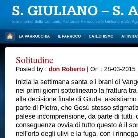
S. GIULIANO – S.
Sito internet della Comunità Pastorale Parrocchie S.Giuliano e SS. Ag
LA PARROCCHIA
IL PARROCO
CATECHISMO
ATTIVITA
Solitudine
Posted by :
don Roberto
| On : 28-03-2015 
Inizia la settimana santa e i brani di Van
nei primi giorni sottolineano la frattura tr
alla decisione finale di Giuda, assistiamo 
parte di Pietro, che Gesù stesso stigmatiz
palese incomprensione, da parte di tutti,
conseguenza ovvia di tutto questo è il so
nell’orto degli ulivi e la fuga, con i rin