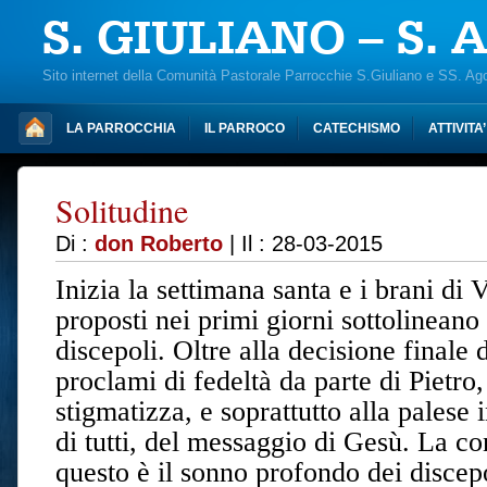
S. GIULIANO – S.
Sito internet della Comunità Pastorale Parrocchie S.Giuliano e SS. Ag
LA PARROCCHIA
IL PARROCO
CATECHISMO
ATTIVITA
Solitudine
Di :
don Roberto
| Il : 28-03-2015
Inizia la settimana santa e i brani di
proposti nei primi giorni sottolineano 
discepoli. Oltre alla decisione finale 
proclami di fedeltà da parte di Pietro
stigmatizza, e soprattutto alla palese
di tutti, del messaggio di Gesù. La c
questo è il sonno profondo dei discepol