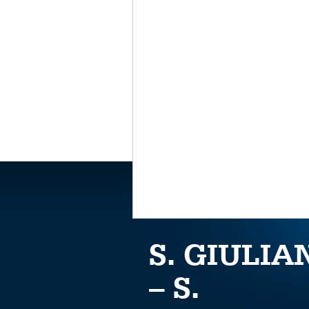
S. GIULIA
– S.