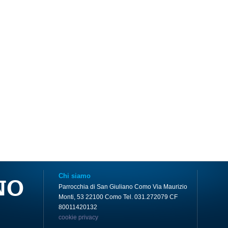
Chi siamo
NO
Parrocchia di San Giuliano Como Via Maurizio
Monti, 53 22100 Como Tel. 031.272079 CF
80011420132
cookie privacy