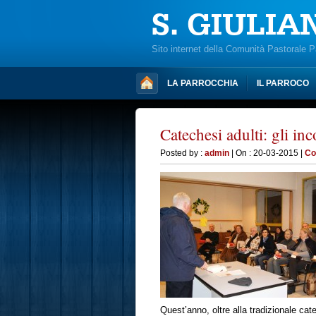
S. GIULIA
Sito internet della Comunità Pastorale 
LA PARROCCHIA
IL PARROCO
Catechesi adulti: gli inc
Posted by :
admin
| On : 20-03-2015 |
Co
Quest’anno, oltre alla tradizionale cat