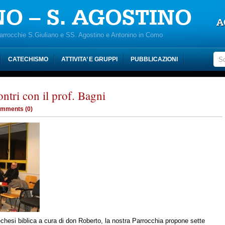
NO – S. AGOSTINO
A
Parrocchie S.Giuliano e SS. Agostino e Antonino in Como
CATECHISMO
ATTIVITA’ E GRUPPI
PUBBLICAZIONI
ontri con il prof. Bagni
mments (0)
echesi biblica a cura di don Roberto, la nostra Parrocchia propone sette