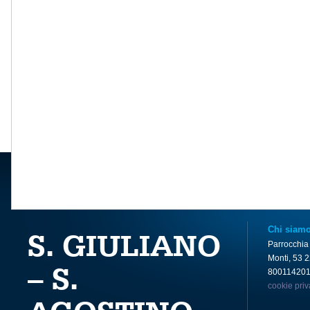
Chi siam
S. GIULIANO
Parrocchia
Monti, 53 
– S.
80011420
cookie pri