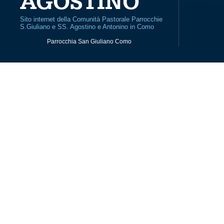
AGOSTINO
Sito internet della Comunità Pastorale Parrocchie
S.Giuliano e SS. Agostino e Antonino in Como
Parrocchia San Giuliano Como