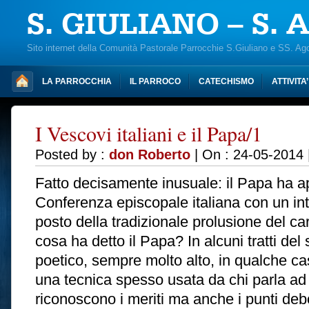
S. GIULIANO – S.
Sito internet della Comunità Pastorale Parrocchie S.Giuliano e SS. Ag
LA PARROCCHIA
IL PARROCO
CATECHISMO
ATTIVITA
I Vescovi italiani e il Papa/1
Posted by :
don Roberto
| On : 24-05-2014 
Fatto decisamente inusuale: il Papa ha ape
Conferenza episcopale italiana con un int
posto della tradizionale prolusione del c
cosa ha detto il Papa? In alcuni tratti del
poetico, sempre molto alto, in qualche c
una tecnica spesso usata da chi parla ad 
riconoscono i meriti ma anche i punti debo