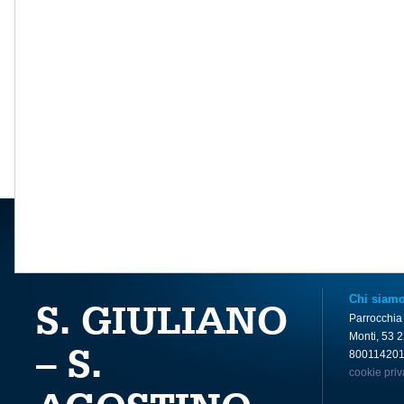
Chi siam
S. GIULIANO
Parrocchia
Monti, 53 
– S.
80011420
cookie pri