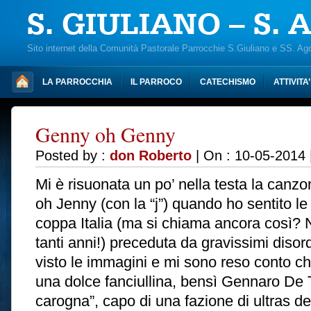
S. GIULIANO – S.
Sito internet della Comunità Pastorale Parrocchie S.Giuliano e SS. Ag
LA PARROCCHIA
IL PARROCO
CATECHISMO
ATTIVITA
Genny oh Genny
Posted by :
don Roberto
| On : 10-05-2014 
Mi è risuonata un po’ nella testa la can
oh Jenny (con la “j”) quando ho sentito le n
coppa Italia (ma si chiama ancora così? N
tanti anni!) preceduta da gravissimi disordi
visto le immagini e mi sono reso conto c
una dolce fanciullina, bensì Gennaro De
carogna”, capo di una fazione di ultras de