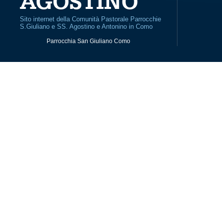
AGOSTINO
Sito internet della Comunità Pastorale Parrocchie
S.Giuliano e SS. Agostino e Antonino in Como
Parrocchia San Giuliano Como