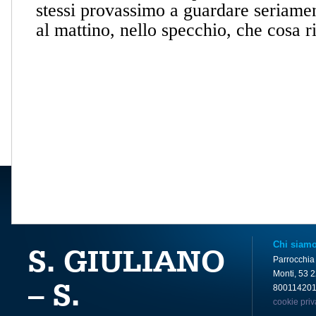
stessi provassimo a guardare seriamen
al mattino, nello specchio, che cosa
Chi siam
S. GIULIANO
Parrocchia
Monti, 53 
– S.
80011420
cookie pri