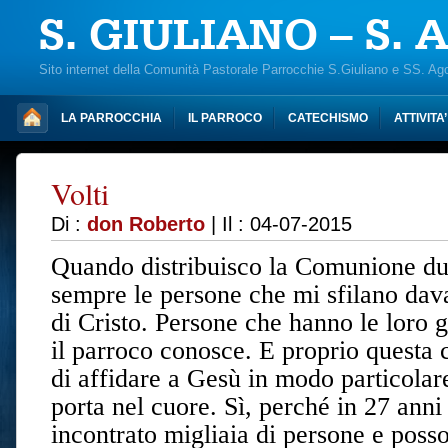
S. GIULIANO – S.
Sito internet della Comunità Pastorale Parrocchie S.Giuliano e SS. Ag
LA PARROCCHIA
IL PARROCO
CATECHISMO
ATTIVITA
Volti
Di :
don Roberto
| Il : 04-07-2015
Quando distribuisco la Comunione du
sempre le persone che mi sfilano dava
di Cristo. Persone che hanno le loro gi
il parroco conosce. E proprio questa
di affidare a Gesù in modo particola
porta nel cuore. Sì, perché in 27 anni
incontrato migliaia di persone e poss