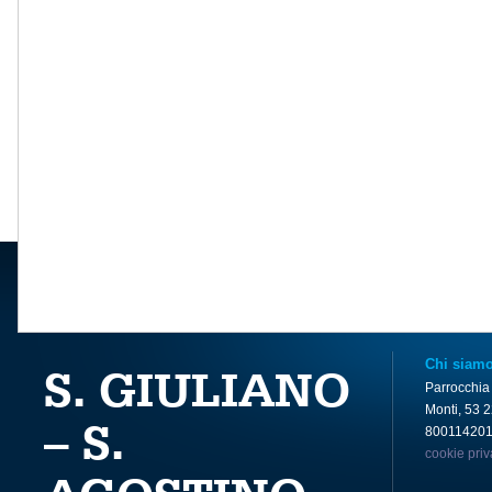
Chi siam
S. GIULIANO
Parrocchia
Monti, 53 
– S.
80011420
cookie pri