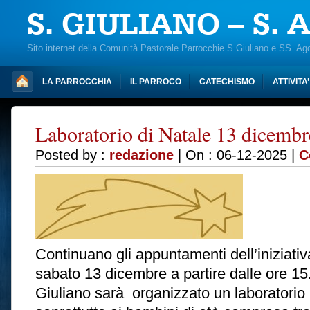
S. GIULIANO – S.
Sito internet della Comunità Pastorale Parrocchie S.Giuliano e SS. Ag
LA PARROCCHIA
IL PARROCO
CATECHISMO
ATTIVITA
Laboratorio di Natale 13 dicembr
Posted by :
redazione
| On : 06-12-2025 |
C
Continuano gli appuntamenti dell’iniziativa
sabato 13 dicembre a partire dalle ore 15.
Giuliano sarà organizzato un laboratorio 