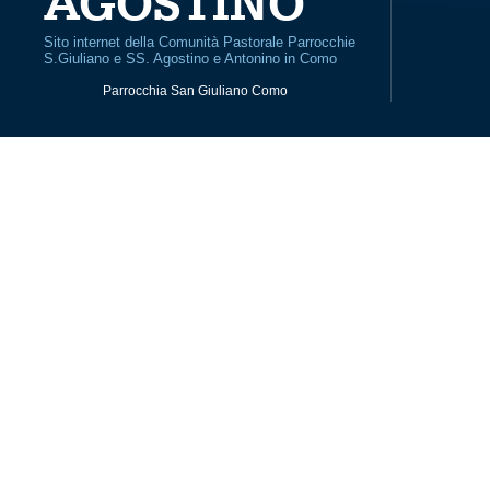
AGOSTINO
Sito internet della Comunità Pastorale Parrocchie
S.Giuliano e SS. Agostino e Antonino in Como
Parrocchia San Giuliano Como