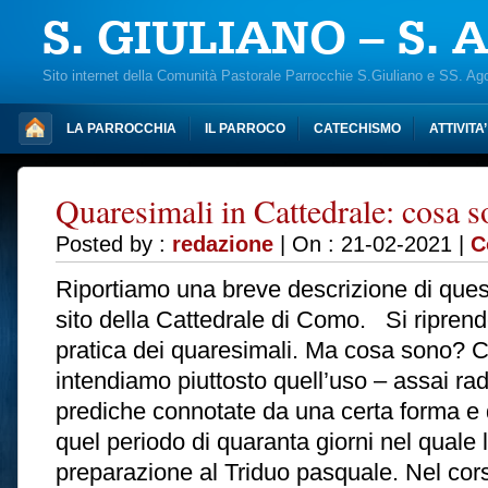
S. GIULIANO – S.
Sito internet della Comunità Pastorale Parrocchie S.Giuliano e SS. Ag
LA PARROCCHIA
IL PARROCO
CATECHISMO
ATTIVITA
Quaresimali in Cattedrale: cosa 
Posted by :
redazione
| On : 21-02-2021 |
C
Riportiamo una breve descrizione di questa
sito della Cattedrale di Como. Si riprende
pratica dei quaresimali. Ma cosa sono? C
intendiamo piuttosto quell’uso – assai radi
prediche connotate da una certa forma e d
quel periodo di quaranta giorni nel quale 
preparazione al Triduo pasquale. Nel corso