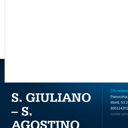
Chi siam
S. GIULIANO
Parrocchia
Monti, 53 
– S.
80011420
cookie pri
AGOSTINO