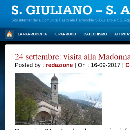
S. GIULIANO – S.
Sito internet della Comunità Pastorale Parrocchie S.Giuliano e SS. Ag
LA PARROCCHIA
IL PARROCO
CATECHISMO
ATTIVITA
24 settembre: visita alla Madonn
Posted by :
redazione
| On : 16-09-2017 |
C