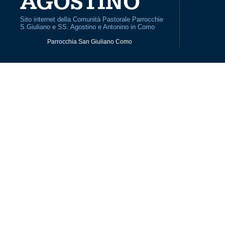
AGOSTINO
Sito internet della Comunità Pastorale Parrocchie
S.Giuliano e SS. Agostino e Antonino in Como
Parrocchia San Giuliano Como