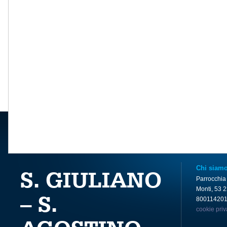
Chi siam
S. GIULIANO
Parrocchia
Monti, 53 
– S.
80011420
cookie pri